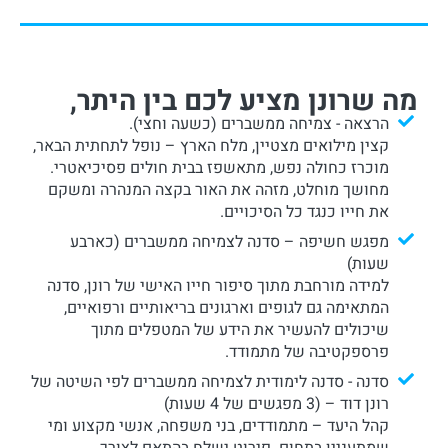
מה שרונן מציע לכם בין היתר,
הרצאה - צמיחה ממשברים (כשעה וחצי).
קצין מילואים מצטיין, מלח הארץ – נופל לתחתית הבאר,
מוכרז כחולה נפש, מתאשפז בבית חולים פסיכיאטרי.
מחושך מוחלט, מזהה את האור בקצה המנהרה ומשקם
את חייו כנגד כל הסיכויים.
מפגש חשיפה – סדנה לצמיחה ממשברים (כארבע
שעות)
למידה מורחבת מתוך סיפור חייו האישי של רונן, סדנה
המתאימה גם לגופים וארגונים בריאותיים ורפואיים,
שיכולים להעשיר את הידע של המטפלים מתוך
פרספקטיבה של מתמודד.
סדנה - סדנה לימודית לצמיחה ממשברים לפי השיטה של
רונן דוד – (3 מפגשים של 4 שעות)
קהל היעד – מתמודדים, בני משפחה, אנשי מקצוע ומי
שמתעניין בתחום. פירוט ישלח בהתאם לצורך.