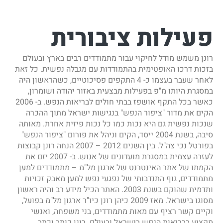
פעילות ציבורית
רונן משמש מודל לחיקוי עבור מתמודדים רבים בארץ ובעולם
בזכות דרכו האופטימית בהתמודדות עם מגבלה נפשית. כל זאת
לאחר שעבר בעצמו כ- 4 התקפים פסיכוטיים, כשהראשון היה
במסגרת היותו מ"פ בפעילות מבצעית באזור יהודה ושומרון,
כאשר בכל התקף אושפז בבתי חולים לבריאות הנפש. ב- 2006
הקים את מדור "ציפור הנפש" בנגישות ישראל מתוך ההכרה
שנכות נפשית גם היא נכות כמו כל נכות פיזית אחרת. מאותה
סיבה, בשנת 2004 ייסד, הקים וניהל את פורום "ציפור הנפש"
בפורטל נכי צה"ל. בין השנים 2012 – 2007 הנחה רונן קבוצות
לעזרה עצמית במסגרת מועדונים של אנוש. ב- 2007 יזם את
הקמתו של אתר האינטרנט של ארגון מל"מ – מתמודדים למען
מתמודדים, גוף התנדבותי של נפגעי נפש למען מאבק זכויות
ותדמית שהוקם בשנת 2003. האתר הכיל מידע רב והיה ראשון
מסוגו בישראל. מאז 2009 כיהן רונן כיו"ר ארגון מל"מ בפועל,
וקיים קשר רציף עם מאות מתמודדים, בני משפחה, ואנשי
מקצוע בבריאות הנפש בישראל ובעולם. רונן כותב וכתב