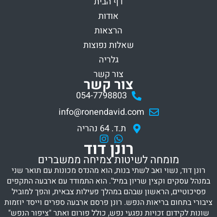
דף הבית
אודות
הרצאות
שאלות נפוצות
גלריה
צור קשר
צור קשר
054-7798803
info@ronendavid.com
ת.ד. 64 נהריה
רונן דוד
מומחה לשיטות צמיחה ממשברים
רונן דוד, נשוי ואב לשתי בנות, הוא מהנדס מכונות עם תואר שני
במנהל עסקים וקצין שריון במיל'. הוא התמודד עם ארבעה התקפים
פסיכוטיים, הראשון שבהם במהלך פעילות צבאית, והפך למוביל
ציבורי בתחום בריאות הנפש. רונן פרסם ארבעה ספרים וייסד יוזמות
שונות לקידום זכויות נפגעי נפש, כולל פורום ואתר "ציפור הנפש"